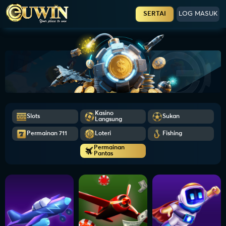
SERTAI
LOG MASUK
Kasino
Slots
Sukan
Langsung
Permainan 711
Loteri
Fishing
Permainan
Pantas