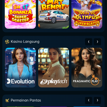
‹
›
Kasino Langsung
‹
›
Permainan Pantas