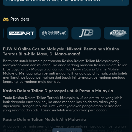
Providers
EUWIN Online Casino Malaysia: Nikmati Permainan Kasino
Teratas Bila-bila Masa, Di Mana-mana!
Berminat untuk bermain permainan
Kasino Dalam Talian Malaysia
yang
menyeronokkan dan mudah? Jika anda sedang mencari Kasino Dalam Talian
Dipercayai untuk Malaysia, jangan cari lagi Euwin Casino Online Mobile
Malaysia. Menggunakan peranti mudah alih anda atau di rumah, anda boleh
menikmati pelbagai permainan dari tapak ini, termasuk permainan peniaga
langsung, permainan meja dan slot.
Kasino Dalam Talian Dipercayai untuk Pemain Malaysia
Tiada
Kasino Dalam Talian Terbaik Malaysia 2026
dalam talian yang lebih
baik daripada euwinonline jika anda mencari kasino dalam talian yang
dipercayai. Dengan reputasi untuk menyediakan pengalaman permainan
yang selamat dan adil, Kasino ini telah menjalankan perniagaan .
Kasino Dalam Talian Mudah Alih Malaysia
Anda boleh bermain permainan kegemaran anda semasa dalam perjalanan
di banyak kasino dalam talian Malaysia, yang menawarkan versi mudah alih