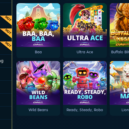
HOT
HOT
HOT
Baa
Ultra Ace
Buffalo B
ng
Wild Beans
Ready, Steady, Robo
Lio