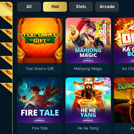
HOT
All
Hot
Slots
Arcade
HOT
HOT
HOT
HOT
Tsai Shen's Gift
Mahjong Magic
Ka Ch
HOT
HOT
Fire Tale
He He Yang
A