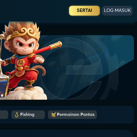
SERTAI
LOG MASUK
Fishing
Permainan Pantas