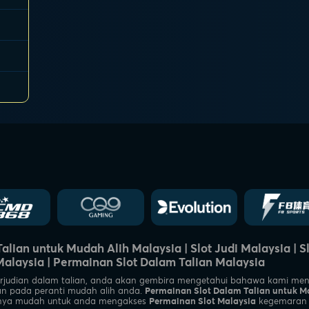
lian untuk Mudah Alih Malaysia | Slot Judi Malaysia | S
Malaysia | Permainan Slot Dalam Talian Malaysia
erjudian dalam talian, anda akan gembira mengetahui bahawa kami me
n pada peranti mudah alih anda.
Permainan Slot Dalam Talian untuk M
nya mudah untuk anda mengakses
Permainan Slot Malaysia
kegemaran 