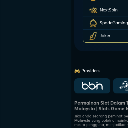
NextSpin
SpadeGaming
Joker
Providers
Permainan Slot Dalam Ta
Malaysia | Slots Game 
Jika anda seorang peminat p
Malaysia
yang boleh dimainka
mesra pengguna, menjadikan