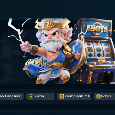
ino Langsung
Sukan
Permainan 711
Loteri